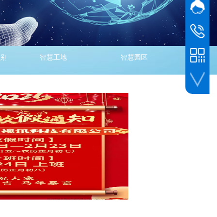
网站客
客服
1588960
识别系统
智慧工地
智慧园区
手机扫一扫